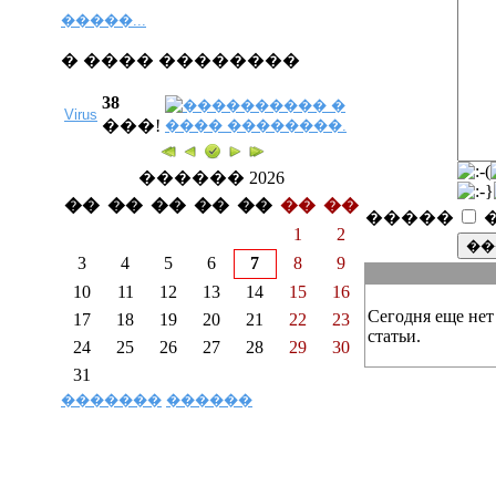
�����...
� ���� ��������
38
Virus
���!
������ 2026
��
��
��
��
��
��
��
�����
1
2
3
4
5
6
7
8
9
10
11
12
13
14
15
16
Сегодня еще нет
17
18
19
20
21
22
23
статьи.
24
25
26
27
28
29
30
31
�������
������