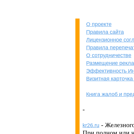
О проекте
Правила сайта
Лицензионное сог
Правила перепеча
О сотрудничестве
Размещение рекл
Эффективность Ин
Визитная карточк
Книга жалоб и пр
кОнкУрЕнТАМ
ПРеВеД!
-
- Железног
kr26.ru
При полном или 