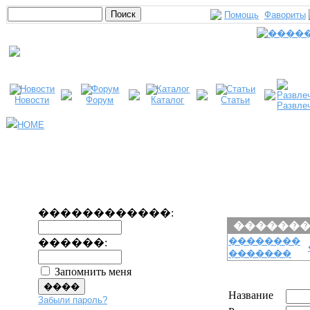
Помощь
Фавориты
Новости
Форум
Каталог
Статьи
Развле
HOME
������������:
������
��������
������:
�������
Запомнить меня
Название
Забыли пароль?