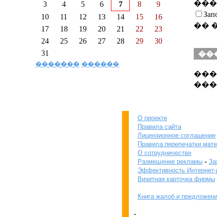
���
3
4
5
6
7
8
9
Зап
10
11
12
13
14
15
16
�� 
17
18
19
20
21
22
23
24
25
26
27
28
29
30
31
��
�������
������
���
��� 
О проекте
Правила сайта
Лицензионное соглашение
Правила перепечатки мат
О сотрудничестве
-
Размещение рекламы
За
Эффективность Интернет
Визитная карточка фирмы
кОнкУрЕнТАМ
Книга жалоб и предложен
ПРеВеД!
-