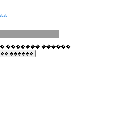
.
��
��� ������� ������.