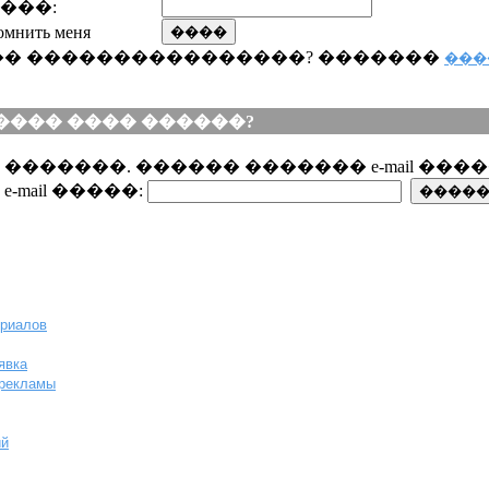
���:
омнить меня
�� ����������������? �������
���
���� ���� ������?
 �������. ������ ������� e-mail ��
e-mail �����:
ериалов
явка
-рекламы
ий