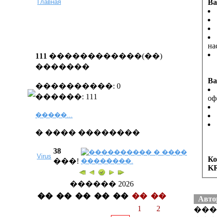
Главная
Ва
на
111
������������(��)
�������
Ва
����������: 0
������: 111
оф
�����...
� ���� ��������
38
Virus
Ко
���!
KR
������ 2026
��
��
��
��
��
��
��
Авто
1
2
���