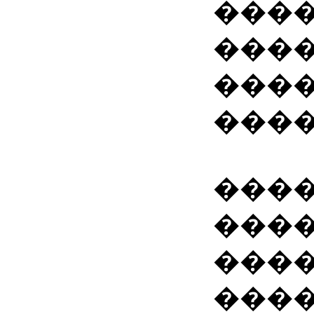
���
����
����
����
���
���
����
���