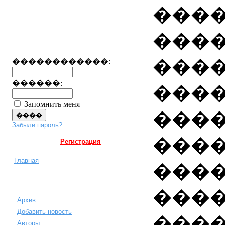
���
���
���
������������:
������:
����
Запомнить меня
����
Забыли пароль?
����
Регистрация
Главная
����
���
Архив
Добавить новость
���
Авторы