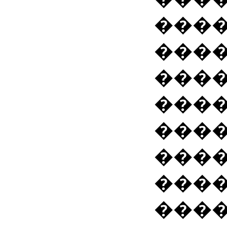
����
����
����
���
���
����
����
����