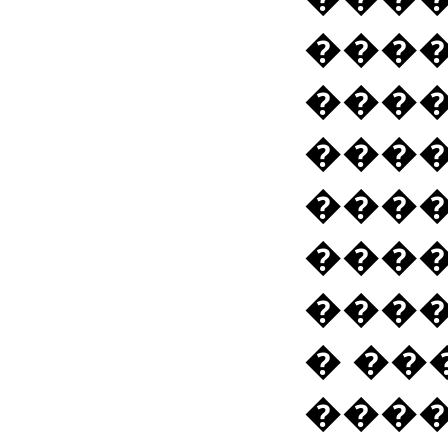
���
����
���
���
���
���
� ��
���