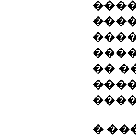
����
����
���
����
�� �
���
����
� ��