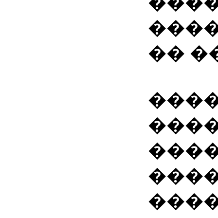
���
����
�� �
����
����
���
���
���