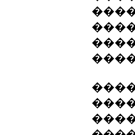
���
����
���
����
���
���
����
���