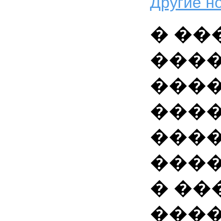
Другие но
� ��
���
���
���
�����
����
� ��
����