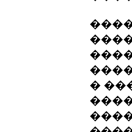
���
����
���
����
� ��
����
���
����