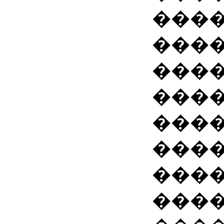
����
���
���
���
����
����
���
���