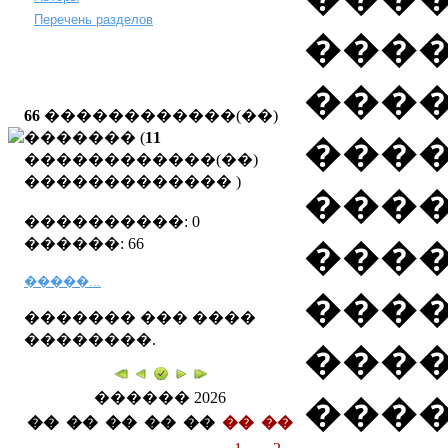
Перечень разделов
����
���
66
������������(��)
������� (
11
����
������������(��)
�������������
)
���
����������: 0
������: 66
���
�����...
����
������� ��� ����
��������.
���
������ 2026
���
��
��
��
��
��
��
��