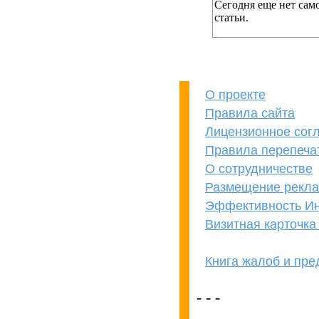
Сегодня еще нет сам
статьи.
О проекте
Правила сайта
Лицензионное сог
Правила перепеча
О сотрудничестве
Размещение рекл
Эффективность Ин
Визитная карточк
Книга жалоб и пр
кОнкУрЕнТАМ
ПРеВеД!
- - -