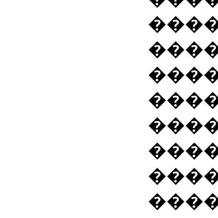
����
���
����
���
����
����
���
����