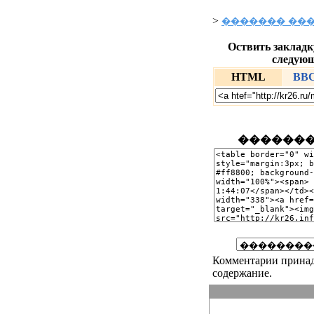
>
������� ���
Оствить закладку
следующ
HTML
BB
�������
Комментарии принадл
содержание.