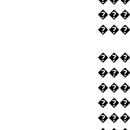
���
���
����
��
���
���
��