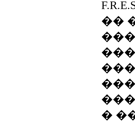
F.R.
�� 
���
���
���
���
��
� �