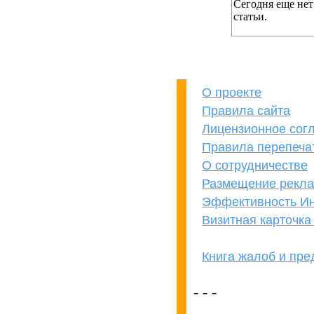
Сегодня еще нет
статьи.
О проекте
Правила сайта
Лицензионное сог
Правила перепеча
О сотрудничестве
Размещение рекл
Эффективность Ин
Визитная карточк
Книга жалоб и пр
кОнкУрЕнТАМ
ПРеВеД!
- - -