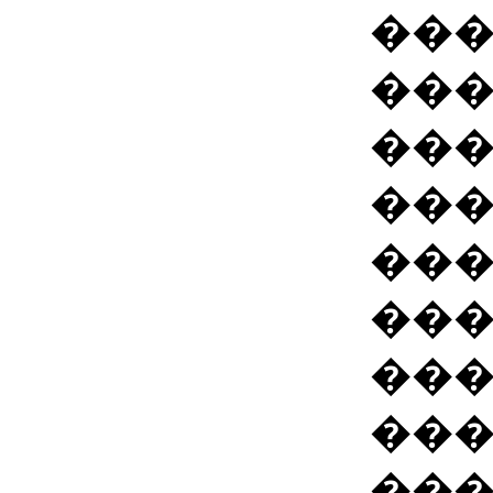
���
��
��
���
���
���
���
���
��