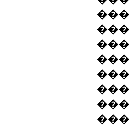
���
���
���
���
���
��
��
����