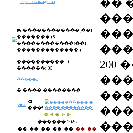
�� 
Перечень разделов
���
���
86
������������(��)
������� (
5
������������(��)
���
�������������
)
200
����������: 0
������: 86
��
�����...
� ���� ��������
���
38
Virus
���
���!
������ 2026
���
��
��
��
��
��
��
��