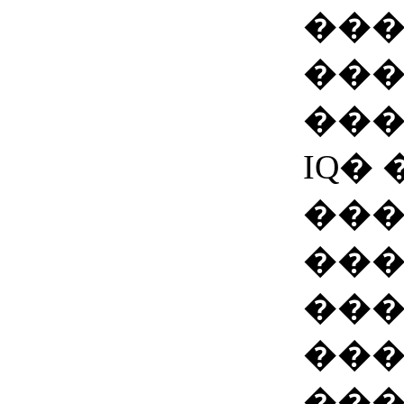
��
���
��
IQ� 
���
���
���
��
���