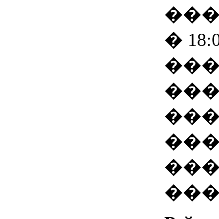
���
� 18:
��
��
���
��
��
���