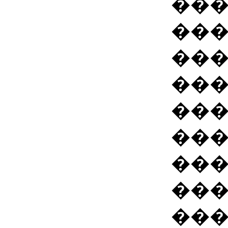
���
��
���
��
��
���
���
���
���