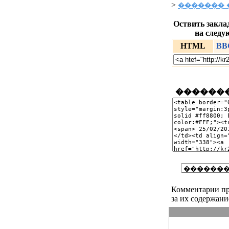
>
������� 
Оствить заклад
на следу
HTML
BB
�������
Комментарии пр
за их содержани