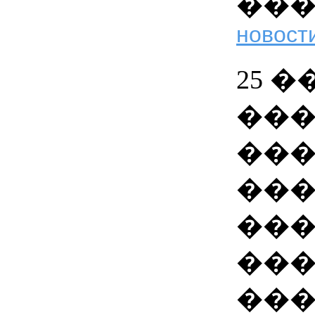
��
новости
25 
��
���
��
��
���
��