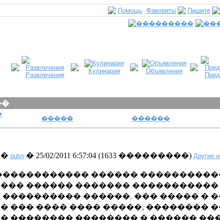
Помощь
Фавориты
Пишите
Кулинария
Объявления
Развлечения
Пред
��
�
�����
������
��
� 25/02/2011 6:57:04
(
1633 ���������
)
putin
Другие н
������������ ������ ����������
��� ������ ������� ����������� 
 ���������� ������. ��� ����� � �
� ��� ���� ���� �����, �������� �
� �������� �������� � ������ ��