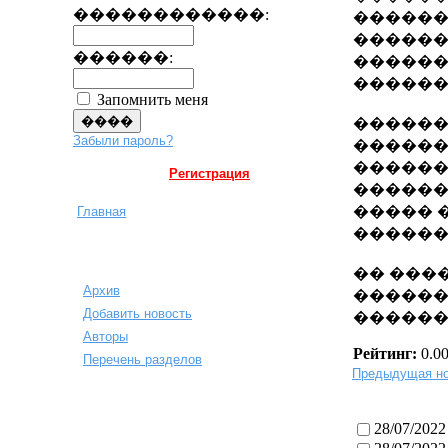
������������:
������
������
������:
������
������
Запомнить меня
������
Забыли пароль?
������
������
Регистрация
������
����� 
Главная
������
�� ���
Архив
������
Добавить новость
������
Авторы
Рейтинг:
0.00
Перечень разделов
Предыдущая но
28/07/2022