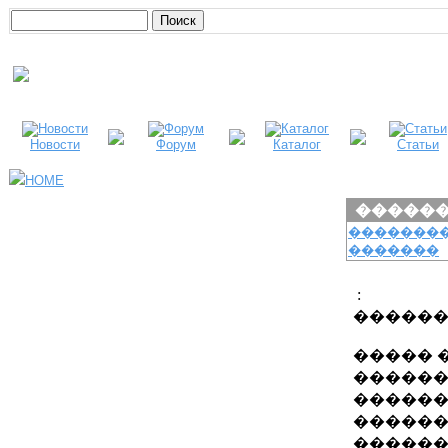
Новости
Форум
Каталог
Статьи
HOME
�����
�������
�������
:
�����
����� 
������
������
������
������