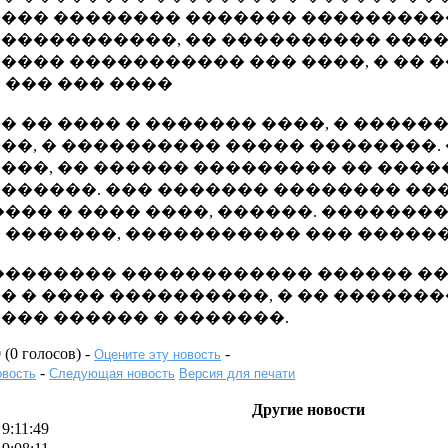
��� �������� ������� ���������
�����������, �� ���������� ���
���� ����������� ��� ����, � ��
 ��� ��� ����
� �� ���� � ������� ����, � ����
��, � ���������� ����� ��������.
���, �� ������ ��������� �� �����
������. ��� ������� �������� ���
���� � ���� ����, ������. �������
 �������, ����������� ��� ������
�������� ������������ ������ �
� � ���� ����������, � �� ������
��� ������ � �������.
 (0 голосов) -
-
Оцените эту новость
-
вость
Следующая новость
Версия для печати
Другие новости
 9:11:49