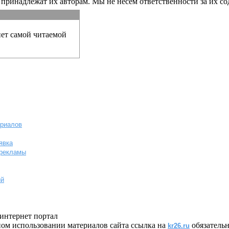
принадлежат их авторам. Мы не несем ответственности за их со
нет самой читаемой
ериалов
явка
-рекламы
ий
интернет портал
ом использовании материалов сайта ссылка на
обязательн
kr26.ru