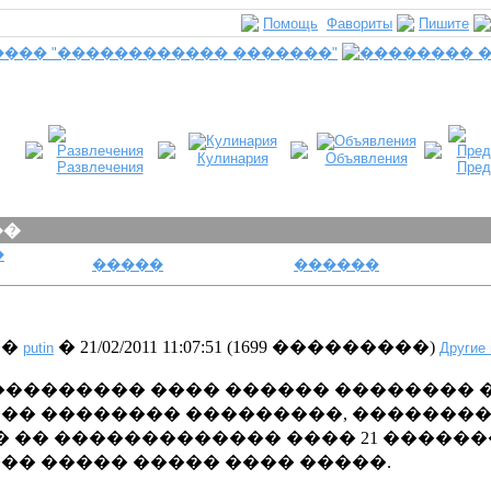
Помощь
Фавориты
Пишите
Кулинария
Объявления
Развлечения
Пред
��
�
�����
������
��
� 21/02/2011 11:07:51
(
1699 ���������
)
putin
Другие 
��������� ���� ������ ��������
�� �������� ���������, ��������
� �� ������������� ���� 21 ������
�� ����� ����� ���� �����.