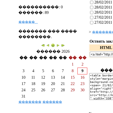
28/02/2011
����������: 0
28/02/2011
28/02/2011
������: 89
27/02/2011
�����...
27/02/2011
������� ��� ����
>
�������
��������.
Оствить зак
HTML
������ 2026
��
��
��
��
��
��
��
1
2
���
3
4
5
6
7
8
9
10
11
12
13
14
15
16
17
18
19
20
21
22
23
24
25
26
27
28
29
30
31
�������
������