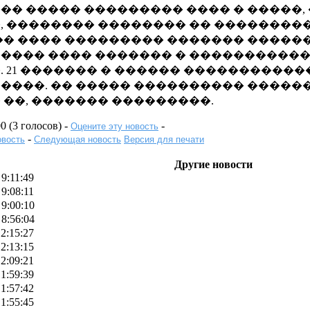
�� ����� ��������� ���� � �����,
, �������� �������� �� ���������
�� ���� ��������� ������� ������
���� ���� ������� � ����������
. 21 ������� � ������ ����������
����. �� ����� ���������� �������
�� ��, ������� ���������.
00 (3 голосов) -
-
Оцените эту новость
-
вость
Следующая новость
Версия для печати
Другие новости
 9:11:49
 9:08:11
 9:00:10
 8:56:04
 2:15:27
 2:13:15
 2:09:21
 1:59:39
 1:57:42
 1:55:45