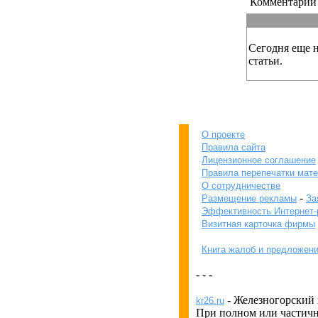
Комментарии 
Сегодня еще 
статьи.
О проекте
Правила сайта
Лицензионное соглашение
Правила перепечатки мат
О сотрудничестве
-
Размещение рекламы
За
Эффективность Интернет
Визитная карточка фирмы
кОнкУрЕнТАМ
Книга жалоб и предложен
ПРеВеД!
- - -
- Железногорский 
kr26.ru
При полном или частичн