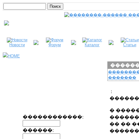
Новости
Форум
Каталог
Статьи
HOME
�����
�������
�������
:
�����
� ����
������������:
������
�� �� �
������:
������