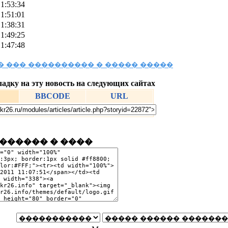
 1:53:34
 1:51:01
 1:38:31
 1:49:25
 1:47:48
 ��� ���������� � ����� �����
ладку на эту новость на следующих сайтах
BBCODE
URL
������ � ����