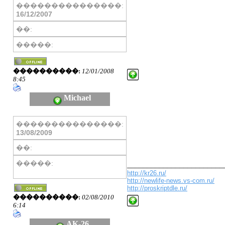
���������������:
16/12/2007
��:
�����:
����������:
12/01/2008
8:45
Michael
���������������:
13/08/2009
��:
�����:
________________________
http://kr26.ru/
http://newlife-news.vs-com.ru/
http://proskriptdle.ru/
����������:
02/08/2010
6:14
AK-26