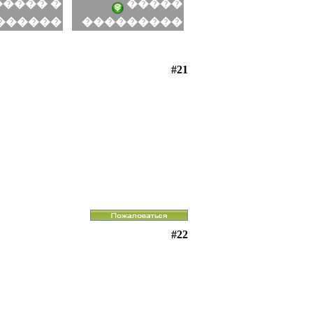
���� �
�����
������
���������
#21
#22