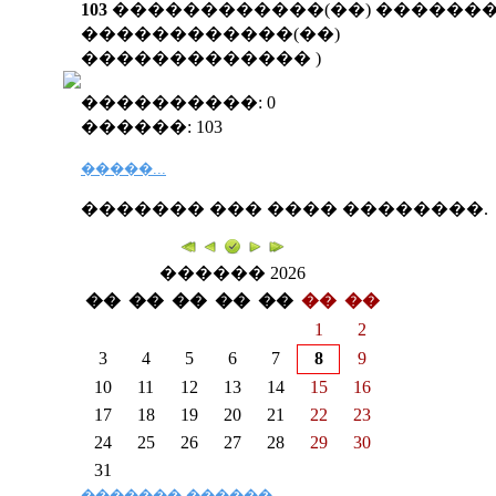
103
������������(��) ������� 
������������(��)
�������������
)
����������: 0
������: 103
�����...
������� ��� ���� ��������.
������ 2026
��
��
��
��
��
��
��
1
2
3
4
5
6
7
8
9
10
11
12
13
14
15
16
17
18
19
20
21
22
23
24
25
26
27
28
29
30
31
�������
������