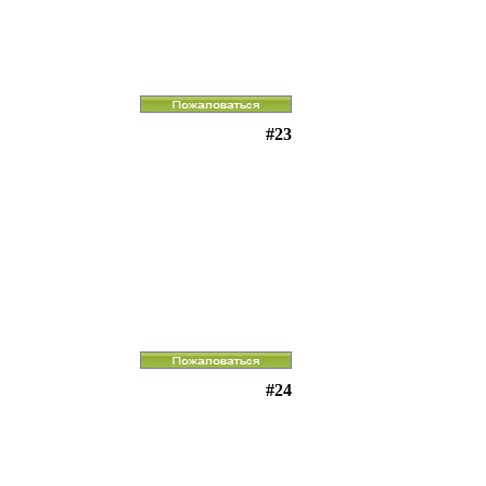
#23
#24