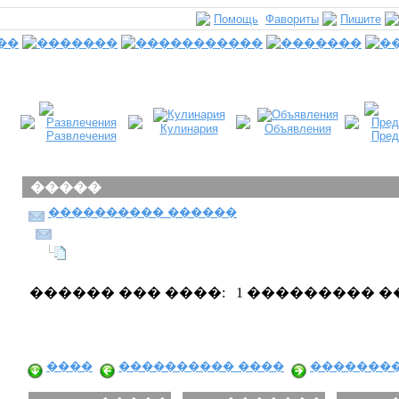
Помощь
Фавориты
Пишите
Кулинария
Объявления
Развлечения
Пред
�����
���������� ������
������ ��� ����: 1 ��������� 
����
���������� ����
��������