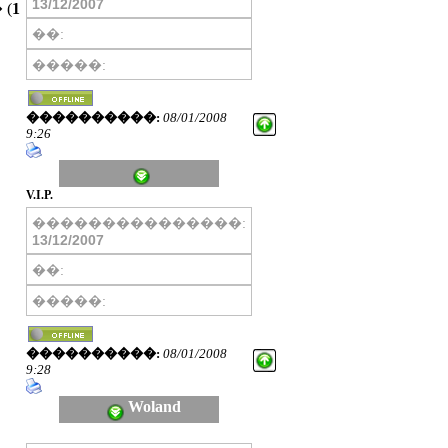
13/12/2007
(
1
��:
�����:
����������:
08/01/2008
9:26
V.I.P.
���������������:
13/12/2007
��:
�����:
����������:
08/01/2008
9:28
Woland