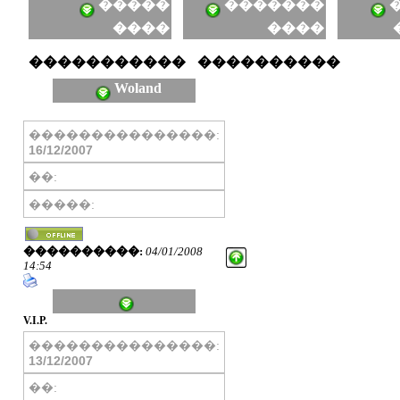
�����
�������
�
����
����
�����������
����������
Woland
���������������:
16/12/2007
��:
�����:
����������:
04/01/2008
14:54
V.I.P.
���������������:
13/12/2007
��: