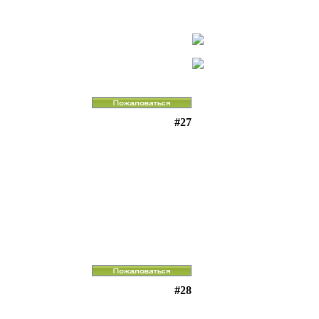
#27
#28