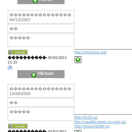
���������������:
06/12/2007
��:
�����:
________________________
http://druzhina.org/
����������:
05/02/2011
15:35
Michael
���������������:
13/08/2009
��:
�����:
________________________
http://kr26.ru/
http://newlife-news.vs-com.ru/
http://proskriptdle.ru/
����������:
05/02/2011