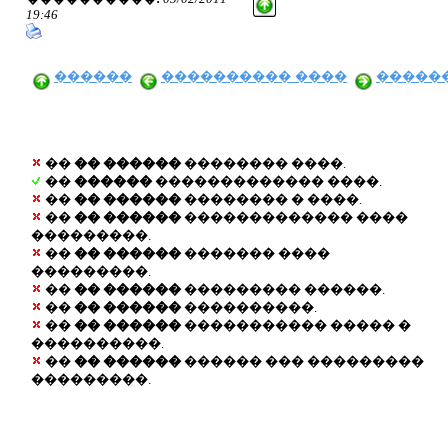
19:46
������
���������� ����
�����
��
�� ������
�������� ����.
��
������
������������� ����.
��
�� ������
�������� � ����.
��
�� ������
������������� ����
���������.
��
�� ������
������� ����
���������.
��
�� ������
��������� ������.
��
�� ������
����������.
��
�� ������
����������� ����� �
����������.
��
�� ������
������ ��� ���������
���������.