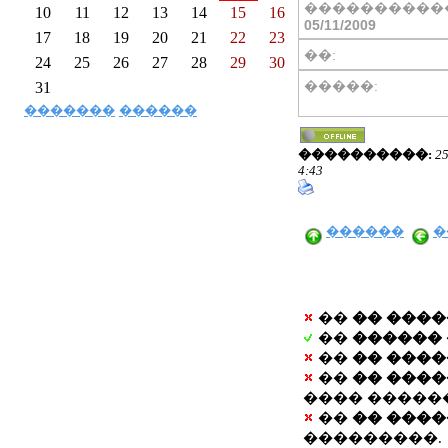
����������
10
11
12
13
14
15
16
05/11/2009
17
18
19
20
21
22
23
��:
24
25
26
27
28
29
30
�����:
31
�������
������
����������:
25
4:43
������
�
��
�� ���
��
������
��
�� ���
��
�� ���
���� �����
��
�� ���
���������.