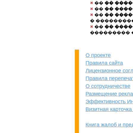
��
�� ���
��
�� ���
��
�� ���
� ��������
��
�� ���
��������� 
О проекте
Правила сайта
Лицензионное сог
Правила перепеча
О сотрудничестве
Размещение рекл
Эффективность Ин
Визитная карточк
Книга жалоб и пр
кОнкУрЕнТАМ
ПРеВеД!