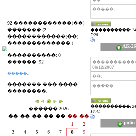
�����:
92
������������(��)
������� (
2
����������:
24
7:28
������������(��)
�������������
)
AK-2
����������: 0
������: 92
����������
06/12/2007
�����...
��:
������� ��� ����
�����:
��������.
����������:
24
������ 2026
18:41
��
��
��
��
��
��
��
putin
1
2
3
4
5
6
7
8
9