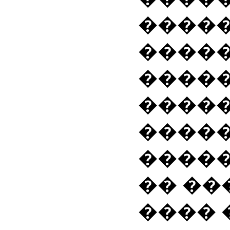
����
����
�����
����
����
����
�� �
����