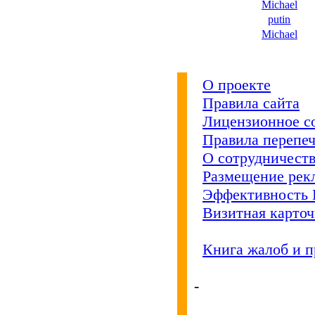
Michael
putin
Michael
О проекте
Правила сайта
Лицензионное с
Правила перепеч
О сотрудничест
Размещение рек
Эффективность 
Визитная карто
Книга жалоб и 
кОнкУрЕнТАМ
ПРеВеД!
-