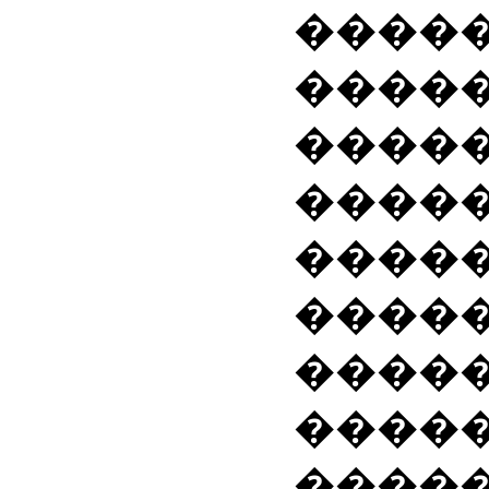
�����
�����
����
����
����
����
�����
�����
����