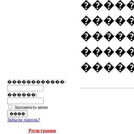
�����
����
����
����
�����
������������:
������:
Запомнить меня
Забыли пароль?
Регистрация