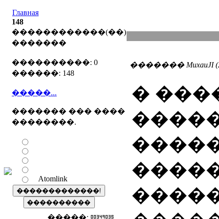
Главная
148
������������(��)
�������
����������: 0
������� MuxauJI (28
������: 148
� ���
�����...
������� ��� ����
�����
��������.
����
����
Atomlink
�����
�����: