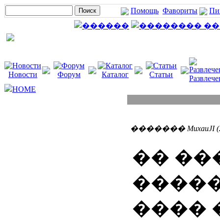
Помощь
Фавориты
Пи
Новости
Форум
Каталог
Статьи
Развлече
HOME
������� MuxauJI (28
�� ��
�����
���� 