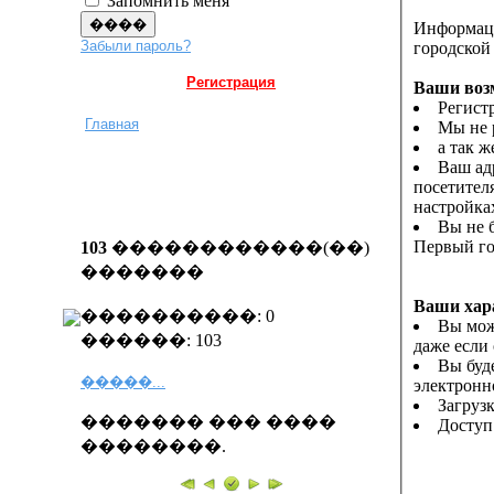
Запомнить меня
Информаци
Забыли пароль?
городской 
Регистрация
Ваши воз
Регист
Главная
Мы не 
а так 
Ваш ад
посетителя
настройка
Вы не б
Первый го
103
������������(��)
�������
Ваши хар
����������: 0
Вы мож
������: 103
даже если
Вы буд
�����...
электронн
Загруз
������� ��� ����
Доступ
��������.