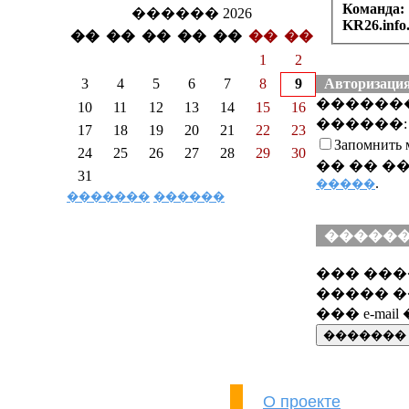
Команда:
������ 2026
KR26.info
��
��
��
��
��
��
��
1
2
3
4
5
6
7
8
9
Авторизаци
������
10
11
12
13
14
15
16
������:
17
18
19
20
21
22
23
Запомнить 
24
25
26
27
28
29
30
�� �� �
31
.
�����
�������
������
������
��� ����
����� �
��� e-mai
О проекте