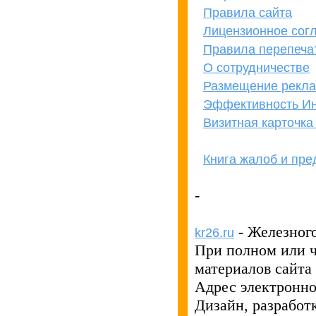
Правила сайта
Лицензионное сог
Правила перепеча
О сотрудничестве
Размещение рекл
Эффективность Ин
Визитная карточк
Книга жалоб и пр
кОнкУрЕнТАМ
ПРеВеД!
-
- Железног
kr26.ru
При полном или 
материалов сайта
Адрес электронн
Дизайн, разработ