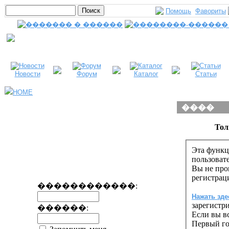
Помощь
Фавориты
Новости
Форум
Каталог
Статьи
HOME
����
Тол
Эта функц
пользоват
Вы не про
регистрац
������������:
Нажать зде
зарегистр
������:
Если вы вс
Первый го