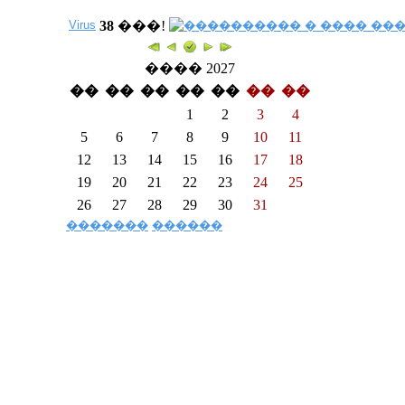
Virus
38
���!
���� 2027
��
��
��
��
��
��
��
1
2
3
4
5
6
7
8
9
10
11
12
13
14
15
16
17
18
19
20
21
22
23
24
25
26
27
28
29
30
31
�������
������