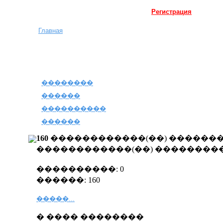
Регистрация
Главная
��������
������
����������
������
160
������������(��) ������� 
������������(��) ��������
����������: 0
������: 160
�����...
� ���� ��������