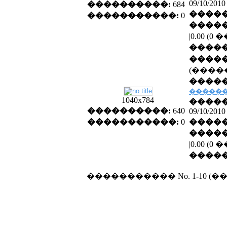
09/10/2010
����������:
684
�����
�����������:
0
�����
|0.00 (
����
�����
(����
�����
������
1040x784
�����
����������:
640
09/10/2010
�����������:
0
�����
�����
|0.00 (
����
����������� No. 1-10 (�� 2