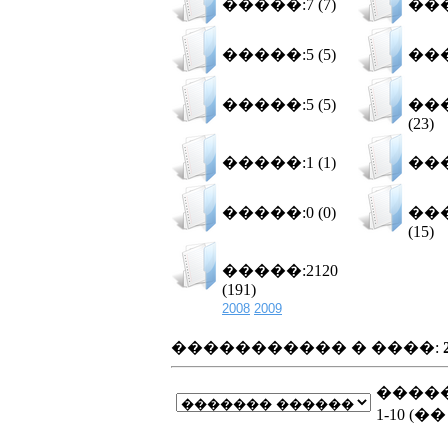
�����:7 (7)
���
�����:5 (5)
���
�����:5 (5)
���
(23)
�����:1 (1)
���
�����:0 (0)
���
(15)
�����:2120
(191)
2008
2009
����������� � ����:
�����
1-10 (�� 