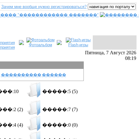
Зачем мне вообще нужно регистрироваться?
Фотоальбом
Flash-игры
приятия
Пятница, 7 Август 2026
08:19
����������
������
��:10
�����:5 (5)
��:2 (2)
�����:7 (7)
��:4 (4)
�����:0 (0)