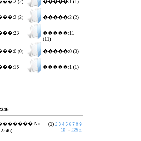
��:2 (2)
�����:1 (1)
��:2 (2)
�����:2 (2)
��:23
�����:11
(11)
��:0 (0)
�����:0 (0)
��:15
�����:1 (1)
2246
������ No.
(1)
2
3
4
5
6
7
8
9
...
10
225
»
2246)