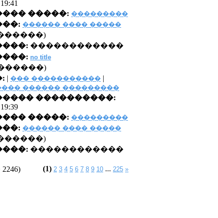
 19:41
��� �����:
���������
��:
������ ���� �����
0 �������)
����:
������������
���:
no title
������)
:
|
|
��� �����������
��� ������ ���������
���� ����������:
 19:39
��� �����:
���������
��:
������ ���� �����
0 �������)
����:
������������
(1)
...
246)
2
3
4
5
6
7
8
9
10
225
»