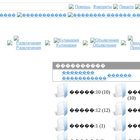
Помощь
Фавориты
Пишите
Кулинария
Объявления
Развлечения
Пред
����������
��������
������
�����������
�����:10 (10)
���
(10)
�����:12 (12)
���
�����:1 (1)
���