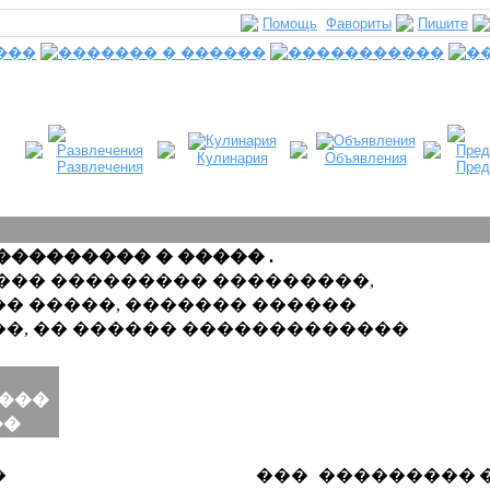
Помощь
Фавориты
Пишите
Кулинария
Объявления
Развлечения
Пред
��������� � ����� .
��� ��������� ���������,
� �����, ������� ������
�, �� ������ �������������
���
��
�
���
���������