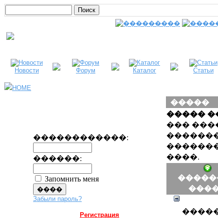
Новости
Форум
Каталог
Статьи
HOME
�����
����� �
��� ���
�������
������������:
�������
����.
������:
�����
Запомнить меня
���
Забыли пароль?
����
Регистрация