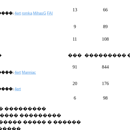
13
66
���:
4ert
romka
MihasG
FAI
9
89
11
108
�
���
���������
91
844
���:
4ert
Manniac
20
176
���:
4ert
6
98
�� ���������
����� ���������
����� ����� � ������
�����