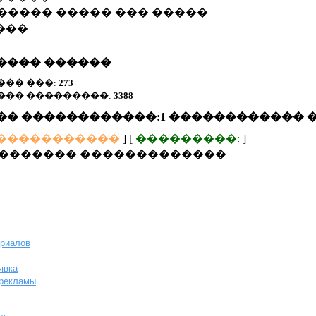
����� ����� ��� �����
���
���� ������
��� ���:
273
��� ���������:
3388
�� ������������:1 ������������ 
�����������
] [
���������:
]
�������� �������������
ериалов
явка
-рекламы