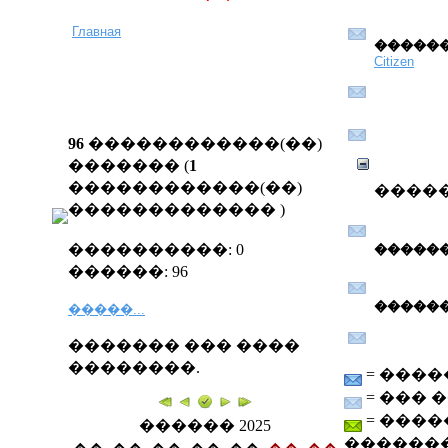
Главная
������
Citizen
96
������������(��)
������� (
1
������������(��)
����
�������������
)
����������: 0
������
������: 96
������
�����...
������� ��� ����
��������.
= ���
= ��� 
= ����
������ 2025
������