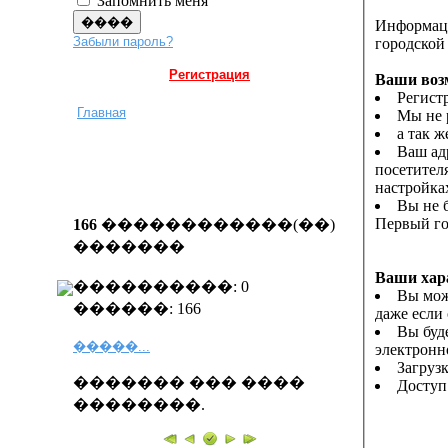
Запомнить меня
Информаци
Забыли пароль?
городской 
Регистрация
Ваши воз
Регист
Главная
Мы не 
а так 
Ваш ад
посетителя
настройка
Вы не б
Первый го
166
������������(��)
�������
Ваши хар
����������: 0
Вы мож
������: 166
даже если
Вы буд
�����...
электронн
Загруз
������� ��� ����
Доступ
��������.