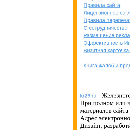
Правила сайта
Лицензионное сог
Правила перепеча
О сотрудничестве
Размещение рекл
Эффективность Ин
Визитная карточк
Книга жалоб и пр
кОнкУрЕнТАМ
ПРеВеД!
-
- Железног
kr26.ru
При полном или 
материалов сайта
Адрес электронн
Дизайн, разработ