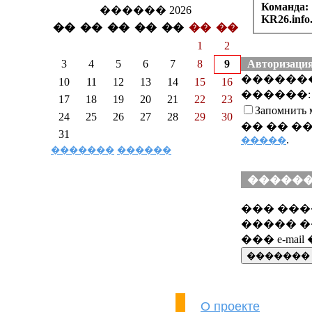
Команда:
������ 2026
KR26.info
��
��
��
��
��
��
��
1
2
3
4
5
6
7
8
9
Авторизаци
������
10
11
12
13
14
15
16
������:
17
18
19
20
21
22
23
Запомнить 
24
25
26
27
28
29
30
�� �� �
31
.
�����
�������
������
������
��� ����
����� �
��� e-mai
О проекте